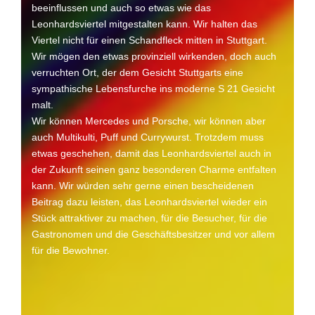
beeinflussen und auch so etwas wie das
Leonhardsviertel mitgestalten kann. Wir halten das
Viertel nicht für einen Schandfleck mitten in Stuttgart.
Wir mögen den etwas provinziell wirkenden, doch auch
verruchten Ort, der dem Gesicht Stuttgarts eine
sympathische Lebensfurche ins moderne S 21 Gesicht
malt.
Wir können Mercedes und Porsche, wir können aber
auch Multikulti, Puff und Currywurst. Trotzdem muss
etwas geschehen, damit das Leonhardsviertel auch in
der Zukunft seinen ganz besonderen Charme entfalten
kann. Wir würden sehr gerne einen bescheidenen
Beitrag dazu leisten, das Leonhardsviertel wieder ein
Stück attraktiver zu machen, für die Besucher, für die
Gastronomen und die Geschäftsbesitzer und vor allem
für die Bewohner.