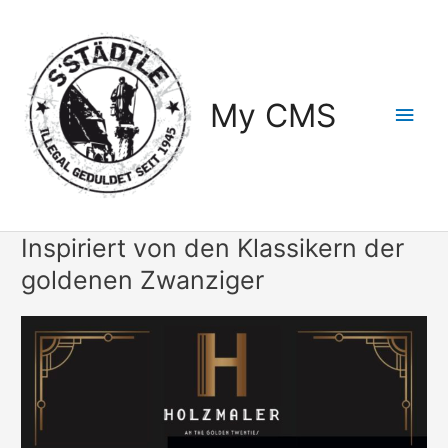
Zum
Inhalt
springen
My CMS
Hau
Inspiriert von den Klassikern der
goldenen Zwanziger