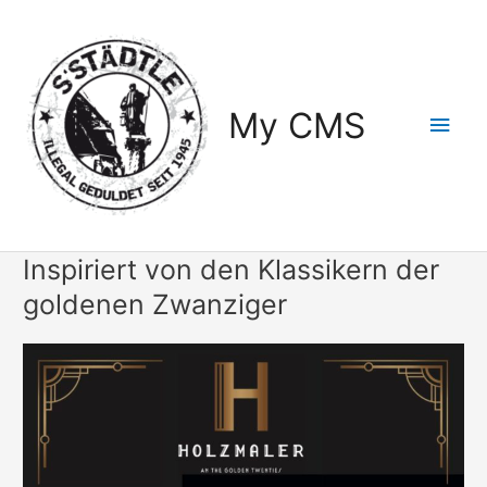
Zum
Inhalt
springen
My CMS
Hau
Inspiriert von den Klassikern der
goldenen Zwanziger